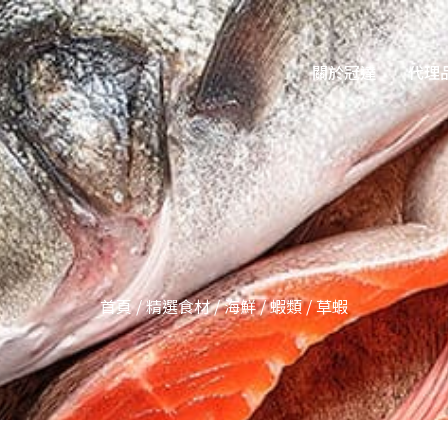
關於冠達
代理
首頁
/
精選食材
/
海鮮
/
蝦類
/
草蝦