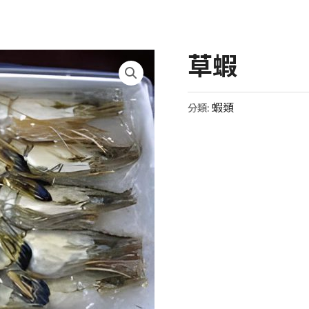
草蝦
蝦類
分類: