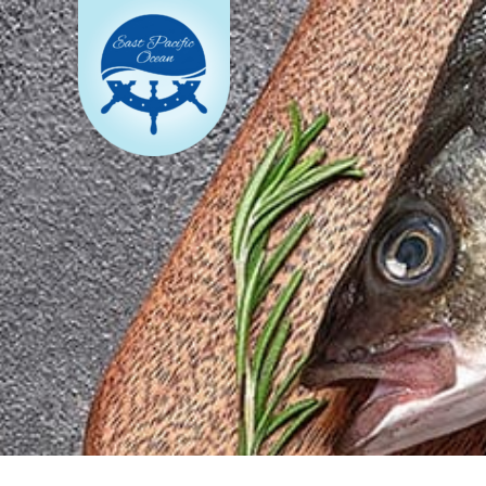
跳
至
主
要
內
容