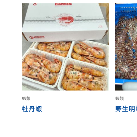
蝦類
蝦類
牡丹蝦
野生明